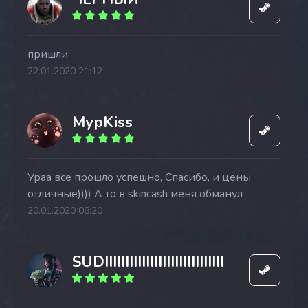
пришли
22.01.2020 21:12
МурKiss
Ураа все прошло успешно, Спасибо, и цены
отличные)))) А то в skincash меня обманул
20.01.2020 08:20
SUDIIIIIIIIIIIIIIIIIIIIIIIIIIIII