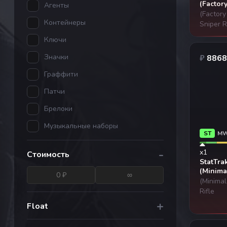
(Factor
Агенты
(Factor
Контейнеры
Sniper R
Ключи
Значки
₽
8868
Граффити
Патчи
Брелоки
Музыкальные наборы
ST
M
-
x1
Стоимость
StatTra
(Minima
(Minima
Rifle
+
Float