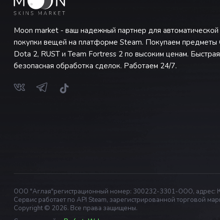
Moon market - ваш надежный партнер для автоматической
покупки вещей на платформе Steam. Покупаем предметы 
Dota 2, RUST и Team Fortress 2 по высоким ценам. Быстрая
безопасная обработка сделок. Работаем 24/7.
ООО "Аглая"регистрационный номер: 300232-3301-ООО, адрес: Кыр
Сервис работает по API Steam, зарегистрированной торговой ма
Copyright © 2026. Все права защищены.