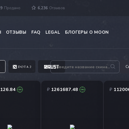
39
Продано
6,236
Отзывов
Ы
ОТЗЫВЫ
FAQ
LEGAL
БЛОГЕРЫ О MOON
С
126.84
₽
1261687.48
₽
11200