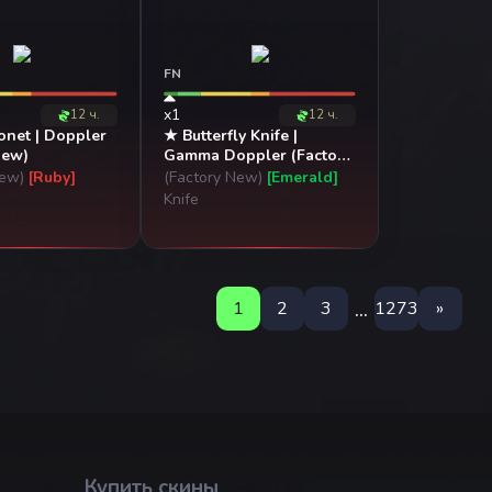
FN
x1
12 ч.
12 ч.
net | Doppler
★ Butterfly Knife |
New)
Gamma Doppler (Factory
New)
New)
[Ruby]
(Factory New)
[Emerald]
Knife
...
1
2
3
1273
»
Купить скины