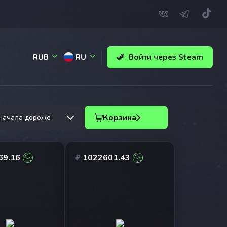
RUB
RU
Войти через Steam
Корзина
начала дороже
69.16
₽
1022601.43