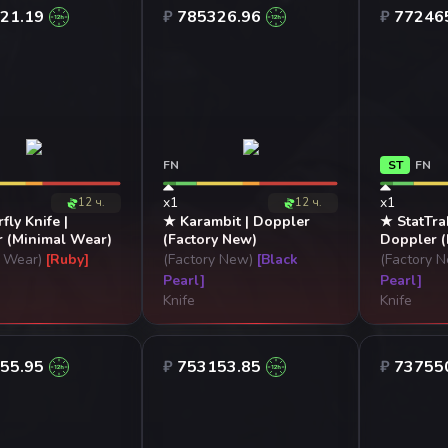
21.19
₽
785326.96
₽
77246
FN
ST
FN
x1
x1
12 ч.
12 ч.
fly Knife |
★ Karambit | Doppler
★ StatTra
 (Minimal Wear)
(Factory New)
Doppler (
l Wear)
[Ruby]
(Factory New)
[Black
(Factory 
Pearl]
Pearl]
Knife
Knife
55.95
₽
753153.85
₽
73755