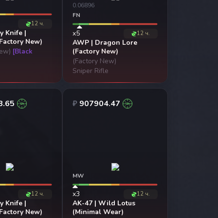
0.06896
FN
12 ч.
y Knife |
x5
12 ч.
Factory New)
AWP | Dragon Lore
New)
[Black
(Factory New)
(Factory New)
Sniper Rifle
8.65
₽
907904.47
MW
x3
12 ч.
12 ч.
y Knife |
AK-47 | Wild Lotus
Factory New)
(Minimal Wear)