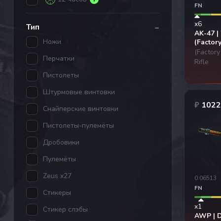
FN
-
x6
Тип
AK-47 |
Ножи
(Factor
(Factor
Перчатки
Rifle
Пистолеты
Штурмовые винтовки
₽
1022
Снайперские винтовки
Пистолеты-пулемёты
Дробовики
Пулемёты
Zeus x27
0.06513
FN
Стикеры
x1
Стикер слэбы
AWP | 