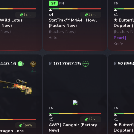
ST
FN
FN
x4
x1
12 ч.
12 ч.
 Wild Lotus
StatTrak™ M4A4 | Howl
★ Butterfl
y New)
(Factory New)
Doppler (
y New)
(Factory New)
(Factory 
Rifle
Pearl]
Knife
440.16
₽
1017067.25
₽
92695
FN
FN
x5
x1
12 ч.
AWP | Gungnir (Factory
★ Butterfl
Сразу
New)
Doppler (
Dragon Lore