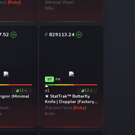
New)
[Ruby]
(Minimal Wear)
Rifle
7.52
₽
829113.24
ST
FN
x1
12 ч.
12 ч.
gnir (Minimal
★ StatTrak™ Butterfly
Knife | Doppler (Factory
New)
Wear)
(Factory New)
[Ruby]
le
Knife