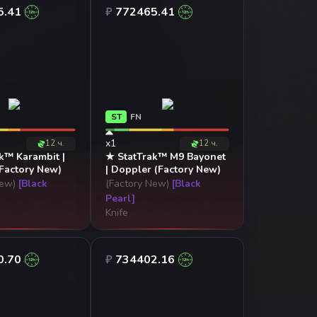
5.41
₽
772465.41
ST
FN
x1
12 ч.
12 ч.
k™ Karambit |
★ StatTrak™ M9 Bayonet
Factory New)
| Doppler (Factory New)
New)
[Black
(Factory New)
[Black
Pearl]
Knife
0.70
₽
734402.16