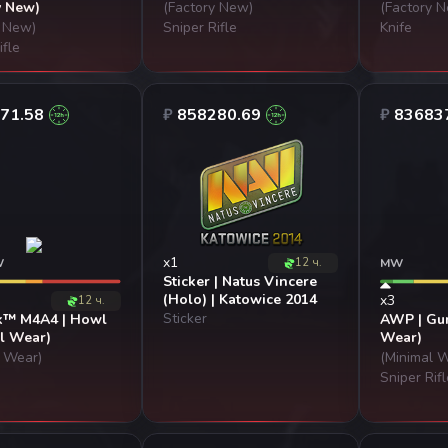
y New)
(Factory New)
(Factory 
y New)
Sniper Rifle
Knife
ifle
71.58
₽
858280.69
₽
83683
x1
W
12 ч.
MW
Sticker | Natus Vincere
(Holo) | Katowice 2014
x3
12 ч.
Sticker
k™ M4A4 | Howl
AWP | Gun
l Wear)
Wear)
l Wear)
(Minimal 
Sniper Rif