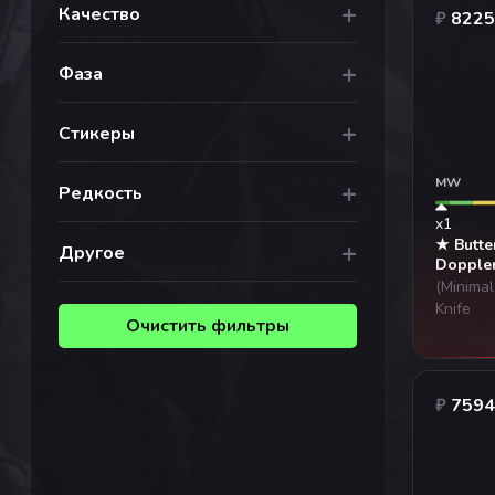
+
Качество
₽
8225
+
Фаза
+
Стикеры
MW
+
Редкость
x1
★ Butter
+
Другое
Doppler
(Minima
Knife
Очистить фильтры
₽
7594