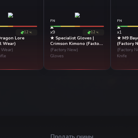
FN
FN
x9
x1
12 ч.
12 ч.
Dragon Lore
★ Specialist Gloves |
★ M9 Bayo
l Wear)
Crimson Kimono (Factory
(Factory 
New)
l Wear)
(Factory New)
(Factory 
ifle
Gloves
Knife
Продать скины