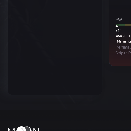
MW
x44
AWP | 
(Minima
(Minima
Sniper R