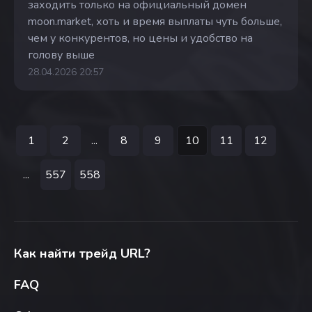
заходить только на официальный домен
moon.market, хоть и время выплаты чуть больше,
чем у конкурентов, но цены и удобство на
голову выше
28.04.2026 20:57
1
2
...
8
9
10
11
12
...
557
558
Как найти трейд URL?
FAQ