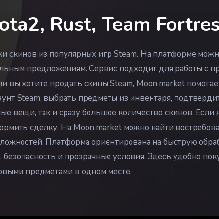
ta2, Rust, Team Fortre
ажи скинов из популярных игр Steam. На платформе мож
льным предложениям. Сервис подходит для работы с пре
и вы хотите продать скины Steam, Moon.market помогает
аунт Steam, выбрать предметы из инвентаря, подтвердит
е вещи, так и сразу большое количество скинов. Если 
рмить сделку. На Moon.market можно найти востребова
 сложностей. Платформа ориентирована на быструю обра
ть, безопасность и прозрачные условия. Здесь удобно по
овыми предметами в одном месте.