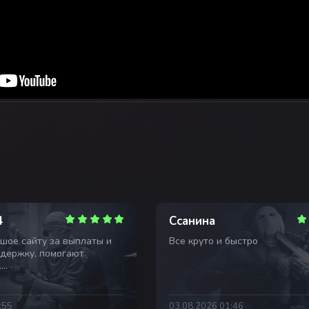
4
Ссанина
шое сайту за выплаты и
Все круто и быстро
держку, помогают
.
ану за помощь!
ьзоваться сайтом чаще
:55
03.08.2026 01:46