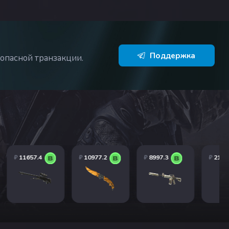
Поддержка
опасной транзакции.
₽
11657.4
₽
10977.2
₽
8997.3
₽
217.2