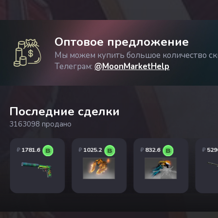
Оптовое предложение
Мы можем купить большое количество ски
Телеграм:
@MoonMarketHelp
Последние сделки
3163098 продано
₽
1781.6
₽
1025.2
₽
832.6
₽
529