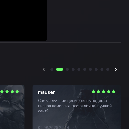
mauser
Самые лучшие цены для выводов и
низкая комиссия, все отлично, лучший
сайт?
02.08.2026 22:14