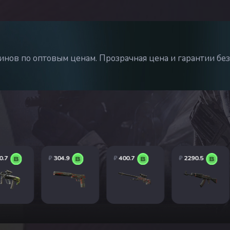
нов по оптовым ценам. Прозрачная цена и гарантии без
0.7
₽
304.9
₽
400.7
₽
2290.5