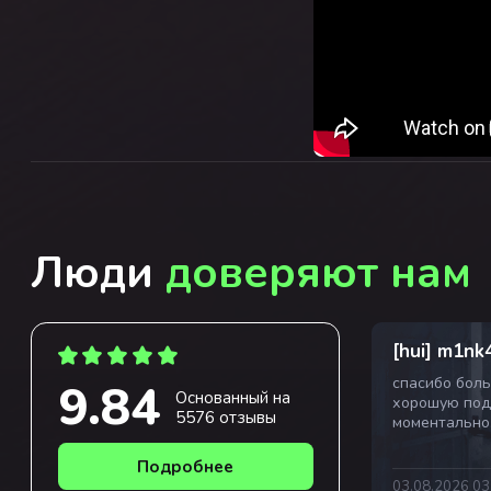
Люди
доверяют нам
Егор Заза
[hui] m1nk
Лучший сайт по скупке скинов!
спасибо боль
9.84
Основанный на
Отправили деньги даже когда не
хорошую под
5576 отзывы
дописал 1 цифру в номере, просто
моментально
прекрасная работа!
спасибо Русл
советую пол
Подробнее
05.08.2026 19:38
03.08.2026 03