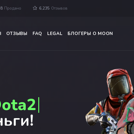
98
Продано
6,235
Отзывов
Ы
ОТЗЫВЫ
FAQ
LEGAL
БЛОГЕРЫ О MOON
ota2
ньги!